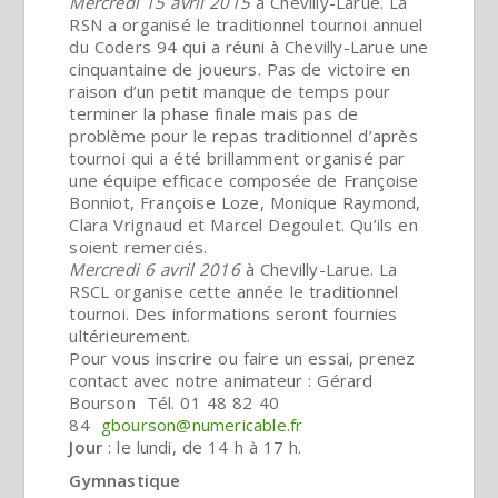
Mercredi 15 avril 2015
à Chevilly-Larue. La
RSN a organisé le traditionnel tournoi annuel
du Coders 94 qui a réuni à Chevilly-Larue une
cinquantaine de joueurs. Pas de victoire en
raison d’un petit manque de temps pour
terminer la phase finale mais pas de
problème pour le repas traditionnel d’après
tournoi qui a été brillamment organisé par
une équipe efficace composée de Françoise
Bonniot, Françoise Loze, Monique Raymond,
Clara Vrignaud et Marcel Degoulet. Qu’ils en
soient remerciés.
Mercredi 6 avril 2016
à Chevilly-Larue. La
RSCL organise cette année le traditionnel
tournoi. Des informations seront fournies
ultérieurement.
Pour vous inscrire ou faire un essai, prenez
contact avec notre animateur : Gérard
Bourson
Tél. 01 48 82 40
84
gbourson@numericable.fr
Jour
: le lundi, de 14 h à 17 h.
Gymnastique