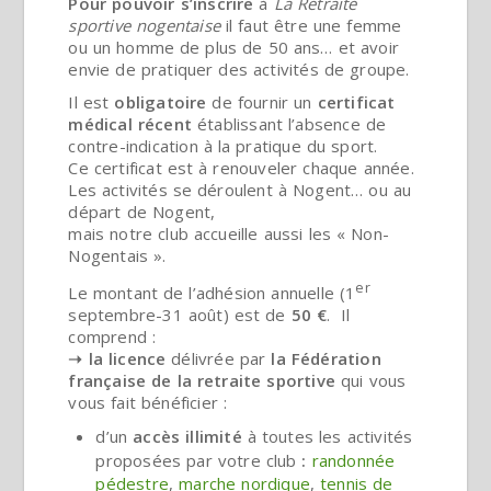
Pour pouvoir s’inscrire
à
La Retraite
sportive nogentaise
il faut être une femme
ou un homme de plus de 50 ans… et avoir
envie de pratiquer des activités de groupe.
Il est
obligatoire
de fournir un
certificat
médical récent
établissant l’absence de
contre-indication à la pratique du sport.
Ce certificat est à renouveler chaque année.
Les activités se déroulent à Nogent… ou au
départ de Nogent,
mais notre club accueille aussi les « Non-
Nogentais ».
er
Le montant de l’adhésion annuelle (1
septembre-31 août) est de
50
€
. Il
comprend :
➝
la licence
délivrée par
la
Fédération
française de la retraite sportive
qui vous
vous fait bénéficier :
d’un
accès illimité
à toutes les activités
proposées par votre club
:
randonnée
pédestre
,
marche nordique
,
tennis de